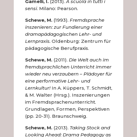
Gamelli, I.
(2013).
A scuola in tutti i
sensi
. Milano: Pearson.
Schewe, M.
(1993).
Fremdsprache
inszenieren: zur Fundierung einer
dramapädagogischen Lehr- und
Lernpraxis.
Oldenburg: Zentrum für
pädagogische Berufpraxis.
Schewe, M.
(2011).
Die Welt auch im
fremdsprachlichen Unterricht immer
wieder neu verzaubern – Plädoyer für
eine performative Lehr- und
Lernkultur!
In A. Küppers, T. Schmidt,
& M. Walter (Hrsg.). Inszenierungen
im Fremdsprachenunterricht.
Grundlagen, Formen, Perspektiven
(pp. 20-31). Braunschweig.
Schewe, M.
(2013).
Taking Stock and
Looking Ahead: Drama Pedagogy as