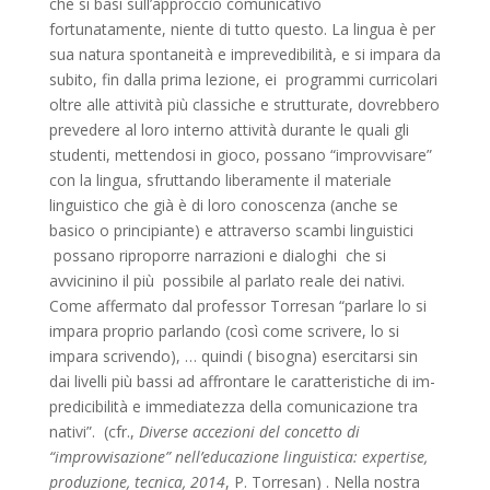
che si basi sull’approccio comunicativo
fortunatamente, niente di tutto questo. La lingua è per
sua natura spontaneità e imprevedibilità, e si impara da
subito, fin dalla prima lezione, ei programmi curricolari
oltre alle attività più classiche e strutturate, dovrebbero
prevedere al loro interno attività durante le quali gli
studenti, mettendosi in gioco, possano “improvvisare”
con la lingua, sfruttando liberamente il materiale
linguistico che già è di loro conoscenza (anche se
basico o principiante) e attraverso scambi linguistici
possano riproporre narrazioni e dialoghi che si
avvicinino il più possibile al parlato reale dei nativi.
Come affermato dal professor Torresan “parlare lo si
impara proprio parlando (così come scrivere, lo si
impara scrivendo), … quindi ( bisogna) esercitarsi sin
dai livelli più bassi ad affrontare le caratteristiche di im-
predicibilità e immediatezza della comunicazione tra
nativi”. (cfr.,
Diverse accezioni del concetto di
“improvvisazione” nell’educazione linguistica: expertise,
produzione, tecnica, 2014
, P. Torresan) . Nella nostra