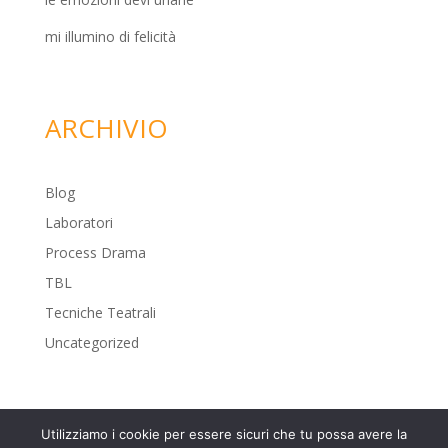
mi illumino di felicità
ARCHIVIO
Blog
Laboratori
Process Drama
TBL
Tecniche Teatrali
Uncategorized
Utilizziamo i cookie per essere sicuri che tu possa avere la
Developed and designed by
Alice in Design
-- Foto in