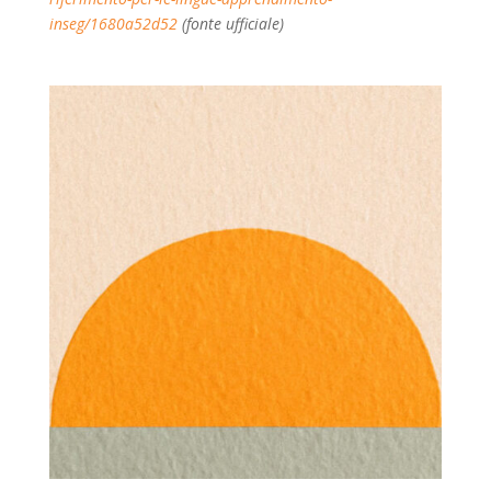
inseg/1680a52d52
(fonte ufficiale)