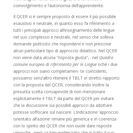
coinvolgimento e l’autonomia dell’apprendente.
Il QCER si è sempre proposto di essere il più possibile
esaustivo e neutrale, in quanto esso fa riferimento a
tutti i principali approcci all’insegnamento delle lingue
nel suo complesso e neutrale, nel senso che solleva
domande piuttosto che rispondervi e non prescrive
alcun particolare tipo di approccio didattico. Nel QCER
non viene data alcuna “risposta giusta”, . nel
Quadro
comune europeo di riferimento per le
Lingue
nché i due
approcci non siano completamen- te coincidenti,
possiamo senz’altro ritenere il TBLT in stretto rapporto
con la proposta del QCER, considerando inoltre la
presunta scelta consapevole di non menzionare
esplicitamente il TBLT da parte del QCER per evitare
che la discussione sui possibili approcci da adottare
potesse soffocare sul nascere. L’indicazione ‘approccio
orientato all’azione’ rimane più generica e in coerenza
con lo spirito del QCER che non vuole dare risposte
univoche. però va ben evidenziato che in tutto il suo