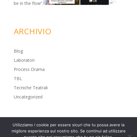
be in the flow”.
ARCHIVIO
Blog
Laboratori
Process Drama
TBL
Tecniche Teatrali
Uncategorized
Utilizziamo i cookie per essere sicuri che tu possa avere la
Developed and designed by
Alice in Design
-- Foto in
migliore esperienza sul nostro sito. Se continui ad utilizzare
home e di sfondo ai titoli concessa dall'artista Marc