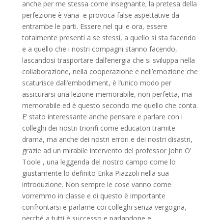
anche per me stessa come insegnante; la pretesa della
perfezione è vana e provoca false aspettative da
entrambe le parti. Essere nel qui e ora, essere
totalmente presenti a se stessi, a quello si sta facendo
e a quello che i nostri compagni stanno facendo,
lascandosi trasportare dall’energia che si sviluppa nella
collaborazione, nella cooperazione e nell’emozione che
scaturisce dall’embodiment, è l’unico modo per
assicurarsi una lezione memorabile, non perfetta, ma
memorabile ed è questo secondo me quello che conta.
E’ stato interessante anche pensare e parlare con i
colleghi dei nostri trionfi come educatori tramite
drama, ma anche dei nostri errori e dei nostri disastri,
grazie ad un mirabile intervento del professor John O’
Toole , una leggenda del nostro campo come lo
giustamente lo definito Erika Piazzoli nella sua
introduzione. Non sempre le cose vanno come
vorremmo in classe e di questo è importante
confrontarsi e parlarne coi colleghi senza vergogna,
perché a tutti è successo e parlandone e